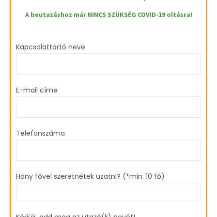
A beutazáshoz már NINCS SZÜKSÉG COVID-19 oltásra!
Kapcsolattartó neve
E-mail címe
Telefonszáma
Hány fővel szeretnétek uzatni? (*min. 10 fő)
Kérjük, add meg az utazó(k) nevét!